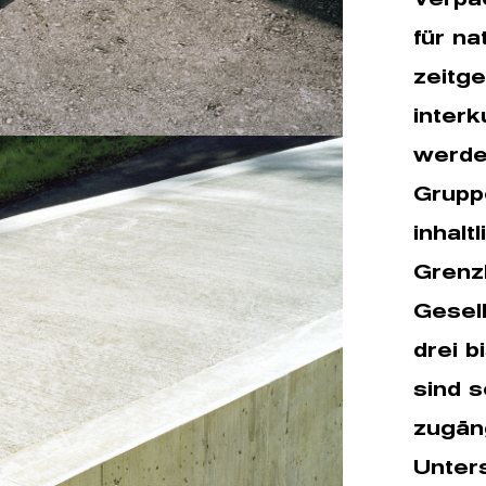
für na
zeitg
interk
werde
Grupp
inhalt
Grenz
Gesel
drei b
sind s
zugäng
Unter