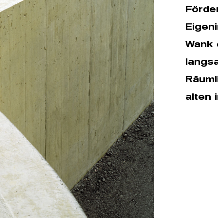
Förde
Eigeni
Wank 
langs
Räuml
alten 