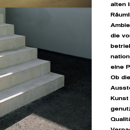
alten 
Räuml
Ambien
die v
betrie
nation
eine P
Ob die
Ausste
Kunst
genutz
Qualit
Verpa