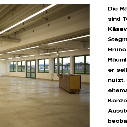
Die R
sind T
Käsev
Stegma
Bruno
Räumli
er sel
nutzt.
ehema
Konzep
Ausst
beoba