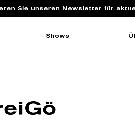
eren Sie unseren Newsletter für aktue
Shows
Ü
reiGö