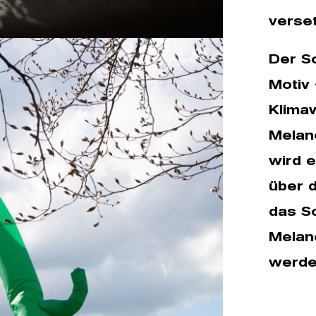
verse
Der S
Motiv 
Klima
Melanc
wird 
über 
das S
Melanc
werde