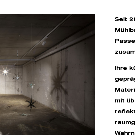
Seit 2
Mühlb
Passe
zusa
Ihre k
geprä
Materi
mit üb
reflek
raumgr
Wahrn