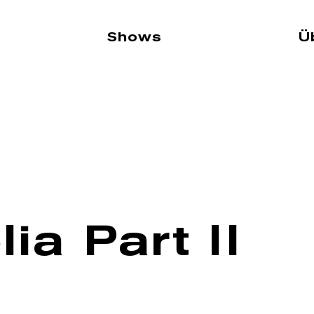
Shows
Ü
ia Part II