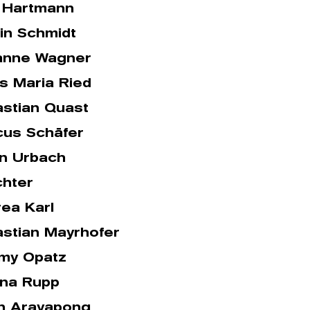
 Hartmann
in Schmidt
anne Wagner
s Maria Ried
stian Quast
us Schäfer
in Urbach
hter
ea Karl
stian Mayrhofer
my Opatz
ina Rupp
an Arayapong