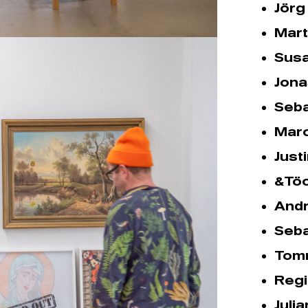
Jörg
Mart
Sus
Jona
Seba
Marc
Just
&Töc
Andr
Seba
Tom
Reg
Juli