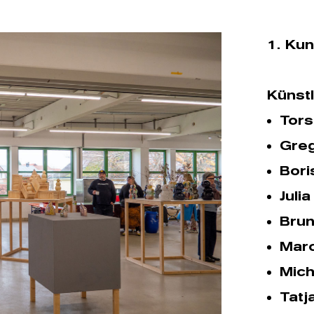
1. Ku
Künstl
Tors
Gre
Bori
Juli
Bru
Marc
Mich
Tatj