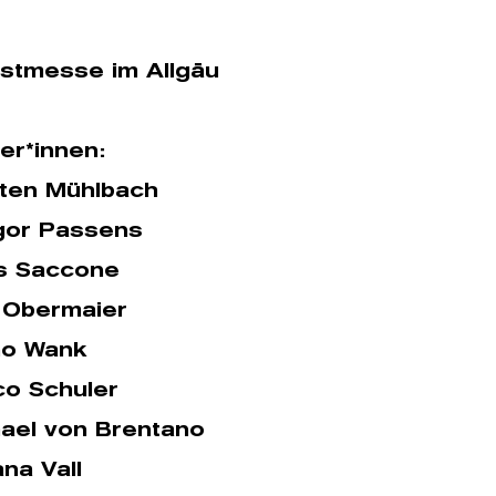
nstmesse im Allgäu
er*innen:
ten Mühlbach
gor Passens
s Saccone
a Obermaier
no Wank
o Schuler
ael von Brentano
ana Vall